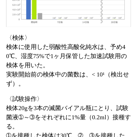
〈検体〉
検体に使用した弱酸性高酸化純水は、予め4
0℃、湿度75%で1ヶ月保管した加速試験用の
検体を用いた。
実験開始前の検体中の菌数は、< 10¹（検出せ
ず）。
〈試験操作〉
検体20gを3本の滅菌バイアル瓶にとり、試験
菌液➀～➂をそれぞれに1%量（0.2ml）接種す
る。
➀を接種した検体は30℃、➁、➂を接種した