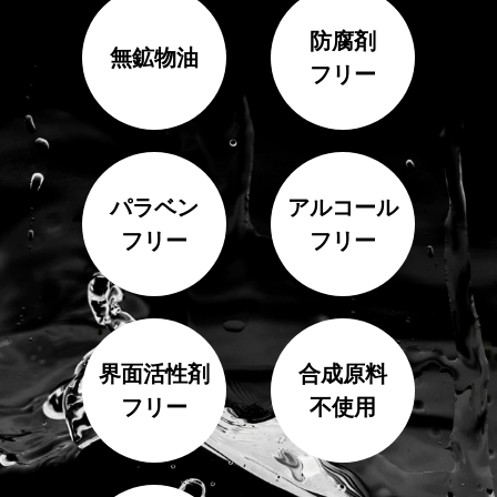
防腐剤
無鉱物油
フリー
パラベン
アルコール
フリー
フリー
界面活性剤
合成原料
フリー
不使用